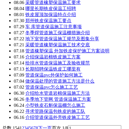
08.06
采暖管道橡塑保温施工要求
08.04
哪里长期铁皮保温工招聘
08.01
铁皮屋顶加保温特点介绍
07.30
郑州铁皮保温施工要点
07.29
车 库管道保温施工注意事项
07.27
冬季焊管道施工保温棚措施介绍
07.22
地下室管道保温施工规范及图集分享
07.21
采暖管道橡塑保温施工技术交底
07.18
管道橡塑保温 外加铁皮保护施工方案说明
07.16
介绍保温岩棉铁皮施工方案
07.14
给排水管道保温施工及验收规范
07.13
长期招聘保温铁皮工哪里有
07.09
管道保温pvc外保护如何施工
07.04
做保温处理的管道施工方法是什么
07.02
管道保温pvc怎么施工工艺
06.30
介绍给水管道岩棉保温施工方法
06.26
冬季地下管网 管道保温施工方案
06.24
小型铁皮石斛保温棚怎么施工
06.22
寻求管路保温包铁皮的施工队
06.16
介绍管道保温外壳铁皮施工工艺
总数 154
1
2
3
4
5
6
7
8
下一页
页次 1/8